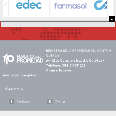
▲
REGISTRO DE LA PROPIEDAD DEL CANTÓN
CUENCA
Av. 12 de Octubre e Isabel la Católica
-
Teléfono:
(593-7)4151252
Cuenca, Ecuador
www.regprocue.gob.ec
SÍGANOS EN
Facebook
Twitter