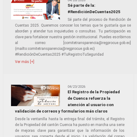
04/28/2026
Sé parte de la:
#RendiciónDeCuentas2025
Sé parte del proceso de Rendición de
Cuentas 2025. Queremos conocer los temas que te gustaría que se
aborden y atender tus inquietudes o consultas. Tu participación es
clave para fortalecer nuestra gestión institucional. Puedes escribirnos
al correo: [comitetransparencia@regprocue.gob.ec]
(mailto:comitetransparencia@regprocue.gob.ec)
#RendiciónDeCuentas2025 #TuRegistroTuSeguridad
Ver más [+]
04/23/2026
El Registro de la Propiedad
de Cuenca refuerza la
atención al usuario con
validación de correos y formularios más claros
Desde la ventanilla hasta la entrega final del trámite, el Registro
de la Propiedad del cantón Cuenca ha puesto en marcha una serie
de mejoras clave para garantizar que la información de los
usuarios sea correcta desde el inicio. La validación del correo