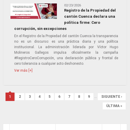
02/23/2026
Registro de la Propiedad del
cantón Cuenca declara una
política firme: Cero
corrupción, sin excepciones
En el Registro de la Propiedad del cantón Cuenca la transparencia
no es un discurso: es una práctica diaria y una política
institucional. La administración liderada por Víctor Hugo
Molineros Gallegos impulsa oficialmente la campaña
#RegistroCeroCorrupción, una declaración pública y frontal de
cero tolerancia a cualquier acto deshonesto.
Ver más [+]
Páginas
1
2
3
4
5
6
7
8
9
…
SIGUIENTE ›
ÚLTIMA »