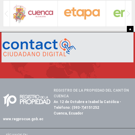
▲
REGISTRO DE LA PROPIEDAD DEL CANTÓN
CUENCA
Av. 12 de Octubre e Isabel la Católica
-
Teléfono:
(593-7)4151252
Cuenca, Ecuador
www.regprocue.gob.ec