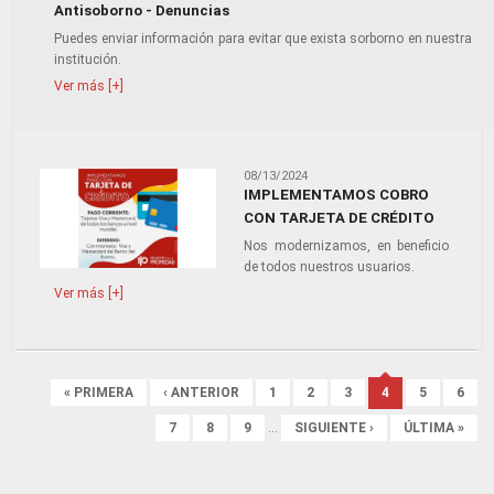
Antisoborno - Denuncias
Puedes enviar información para evitar que exista sorborno en nuestra
institución.
Ver más [+]
08/13/2024
IMPLEMENTAMOS COBRO
CON TARJETA DE CRÉDITO
Nos modernizamos, en beneficio
de todos nuestros usuarios.
Ver más [+]
Páginas
« PRIMERA
‹ ANTERIOR
1
2
3
4
5
6
7
8
9
…
SIGUIENTE ›
ÚLTIMA »