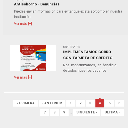
Antisoborno - Denuncias
Puedes enviar información para evitar que exista sorborno en nuestra
institución.
Ver más [+]
08/13/2024
IMPLEMENTAMOS COBRO
CON TARJETA DE CRÉDITO
Nos modernizamos, en beneficio
de todos nuestros usuarios.
Ver más [+]
Páginas
« PRIMERA
‹ ANTERIOR
1
2
3
4
5
6
7
8
9
…
SIGUIENTE ›
ÚLTIMA »