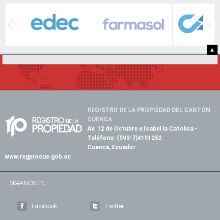
▲
REGISTRO DE LA PROPIEDAD DEL CANTÓN
CUENCA
Av. 12 de Octubre e Isabel la Católica
-
Teléfono:
(593-7)4151252
Cuenca, Ecuador
www.regprocue.gob.ec
SÍGANOS EN
Facebook
Twitter