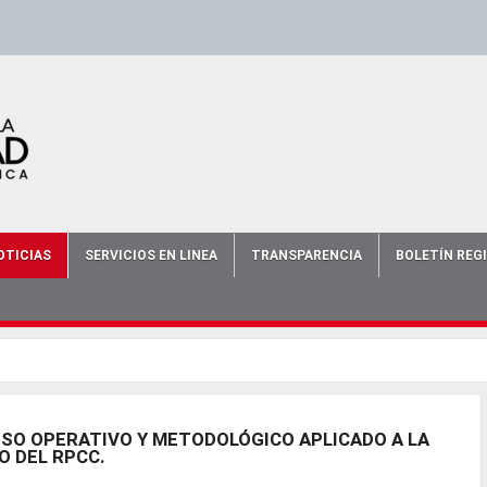
scort
-
-
escort bursa
-
bursa escort
-
OTICIAS
SERVICIOS EN LINEA
TRANSPARENCIA
BOLETÍN REG
ESO OPERATIVO Y METODOLÓGICO APLICADO A LA
O DEL RPCC.