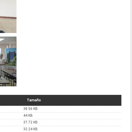
Tamaño
38.56 KB
44 KB
37.72 KB
32.24 KB