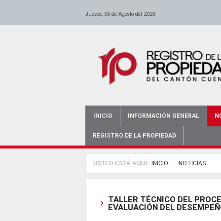
anadolu yakası escort
escort ümraniye
Pasar al contenido principal
-
escort maltepe
-
escort bursa
-
istanbul escort
-
escort bursa
-
-
escort ataşehir
bursa bayan escort
-
escort kadıköy
-
antalya e
Jueves, 06 de Agosto del 2026
INICIO
INFORMACIÓN GENERAL
N
Main menu
REGISTRO DE LA PROPIEDAD
USTED ESTÁ AQUÍ:
INICIO
NOTICIAS
TALLER TÉCNICO DEL PROC
EVALUACIÓN DEL DESEMPEÑ