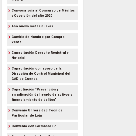
Convocatoria al Concurso de Méritos
y Oposición del año 2020
Año nuevo metas nuevas
Cambio de Nombre por Compra
Venta
Capacitación Derecho Registral y
Notarial
Capacitación con apoyo de la
Dirección de Control Municipal del
GAD de Cuenca
Capactiación "Prevención y
erradicación del lavado de activos y
financiamiento de delitos"
Convenio Universidad Técnica
Particular de Loja
Convenio con Farmasol EP