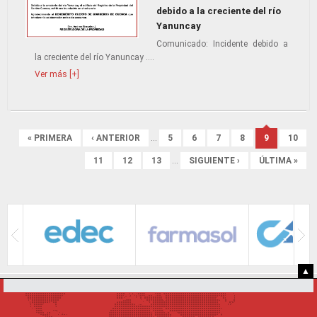
debido a la creciente del río
Yanuncay
Comunicado: Incidente debido a
la creciente del río Yanuncay ....
Ver más [+]
Páginas
« PRIMERA
‹ ANTERIOR
…
5
6
7
8
9
10
11
12
13
…
SIGUIENTE ›
ÚLTIMA »
▲