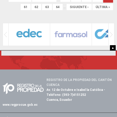
61
62
63
64
…
SIGUIENTE ›
ÚLTIMA »
▲
REGISTRO DE LA PROPIEDAD DEL CANTÓN
CUENCA
Av. 12 de Octubre e Isabel la Católica
-
Teléfono:
(593-7)4151252
Cuenca, Ecuador
www.regprocue.gob.ec