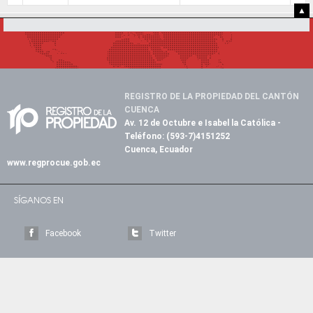
▲
REGISTRO DE LA PROPIEDAD DEL CANTÓN
CUENCA
Av. 12 de Octubre e Isabel la Católica
-
Teléfono:
(593-7)4151252
Cuenca, Ecuador
www.regprocue.gob.ec
SÍGANOS EN
Facebook
Twitter