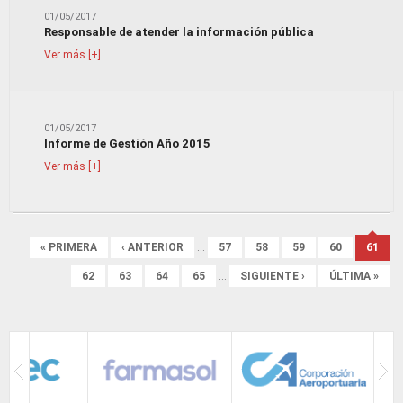
01/05/2017
Responsable de atender la información pública
Ver más [+]
01/05/2017
Informe de Gestión Año 2015
Ver más [+]
Páginas
« PRIMERA
‹ ANTERIOR
…
57
58
59
60
61
62
63
64
65
…
SIGUIENTE ›
ÚLTIMA »