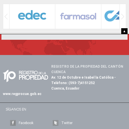
▲
REGISTRO DE LA PROPIEDAD DEL CANTÓN
CUENCA
Av. 12 de Octubre e Isabel la Católica
-
Teléfono:
(593-7)4151252
Cuenca, Ecuador
www.regprocue.gob.ec
SÍGANOS EN
Facebook
Twitter