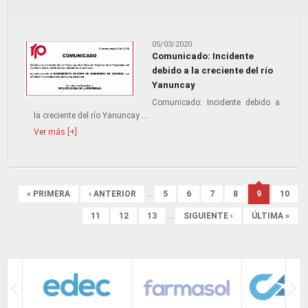
05/03/2020
Comunicado: Incidente
debido a la creciente del río
Yanuncay
Comunicado: Incidente debido a
la creciente del río Yanuncay ....
Ver más [+]
Páginas
« PRIMERA
‹ ANTERIOR
…
5
6
7
8
9
10
11
12
13
…
SIGUIENTE ›
ÚLTIMA »