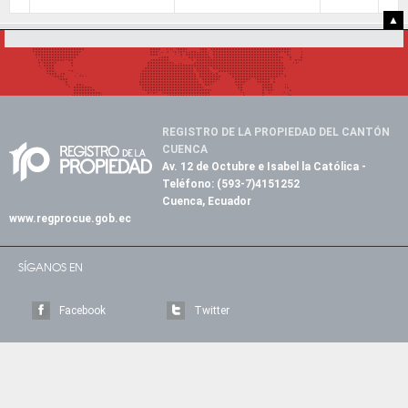
▲
REGISTRO DE LA PROPIEDAD DEL CANTÓN
CUENCA
Av. 12 de Octubre e Isabel la Católica
-
Teléfono:
(593-7)4151252
Cuenca, Ecuador
www.regprocue.gob.ec
SÍGANOS EN
Facebook
Twitter