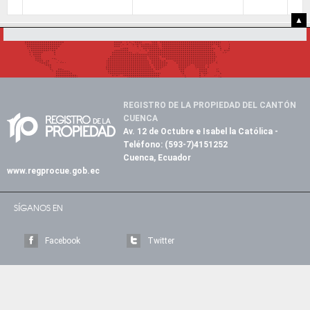
▲
REGISTRO DE LA PROPIEDAD DEL CANTÓN
CUENCA
Av. 12 de Octubre e Isabel la Católica
-
Teléfono:
(593-7)4151252
Cuenca, Ecuador
www.regprocue.gob.ec
SÍGANOS EN
Facebook
Twitter