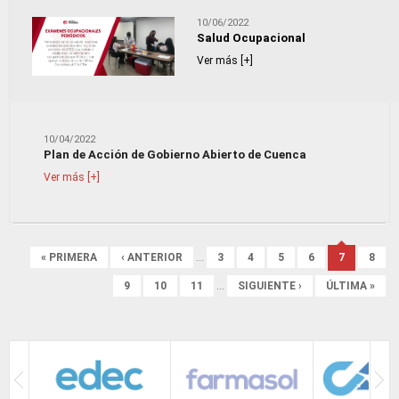
10/06/2022
Salud Ocupacional
Ver más [+]
10/04/2022
Plan de Acción de Gobierno Abierto de Cuenca
Ver más [+]
Páginas
« PRIMERA
‹ ANTERIOR
…
3
4
5
6
7
8
9
10
11
…
SIGUIENTE ›
ÚLTIMA »