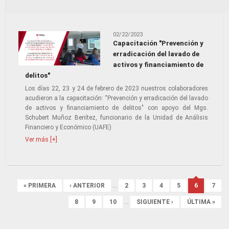
02/22/2023
Capacitación "Prevención y
erradicación del lavado de
activos y financiamiento de
delitos"
Los días 22, 23 y 24 de febrero de 2023 nuestros colaboradores
acudieron a la capacitación: “Prevención y erradicación del lavado
de activos y financiamiento de delitos" con apoyo del Mgs.
Schubert Muñoz Benítez, funcionario de la Unidad de Análisis
Financiero y Económico (UAFE)
Ver más [+]
Páginas
« PRIMERA
‹ ANTERIOR
…
2
3
4
5
6
7
8
9
10
…
SIGUIENTE ›
ÚLTIMA »