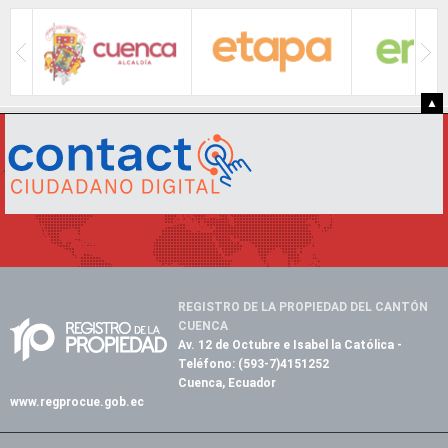
▲
REGISTRO DE LA PROPIEDAD DEL CANTÓN
CUENCA
Av. 12 de Octubre e Isabel la Católica
-
Teléfono:
(593-7)4151252
Cuenca, Ecuador
www.regprocue.gob.ec