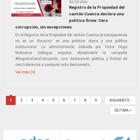
02/23/2026
Registro de la Propiedad del
cantón Cuenca declara una
política firme: Cero
corrupción, sin excepciones
En el Registro de la Propiedad del cantón Cuenca la transparencia
no es un discurso: es una práctica diaria y una política
institucional. La administración liderada por Víctor Hugo
Molineros Gallegos impulsa oficialmente la campaña
#RegistroCeroCorrupción, una declaración pública y frontal de
cero tolerancia a cualquier acto deshonesto.
Ver más [+]
Páginas
1
2
3
4
5
6
7
8
9
…
SIGUIENTE ›
ÚLTIMA »