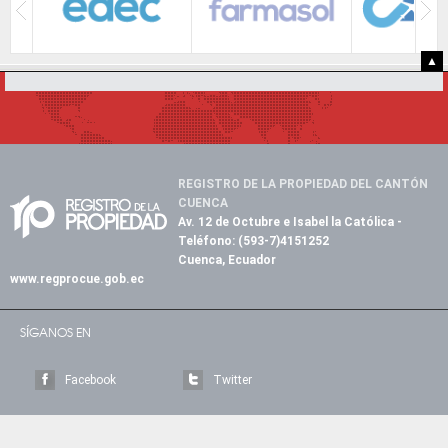
▲
REGISTRO DE LA PROPIEDAD DEL CANTÓN
CUENCA
Av. 12 de Octubre e Isabel la Católica
-
Teléfono:
(593-7)4151252
Cuenca, Ecuador
www.regprocue.gob.ec
SÍGANOS EN
Facebook
Twitter