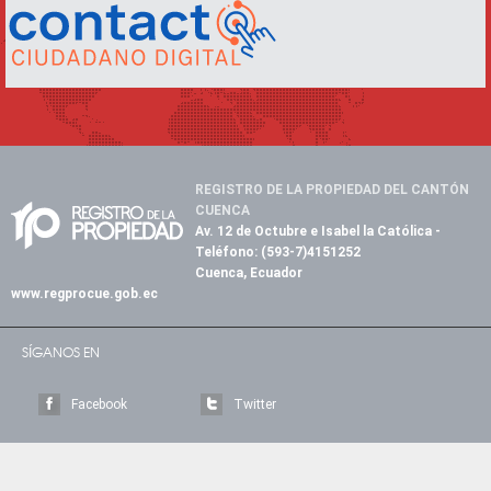
REGISTRO DE LA PROPIEDAD DEL CANTÓN
CUENCA
Av. 12 de Octubre e Isabel la Católica
-
Teléfono:
(593-7)4151252
Cuenca, Ecuador
www.regprocue.gob.ec
SÍGANOS EN
Facebook
Twitter