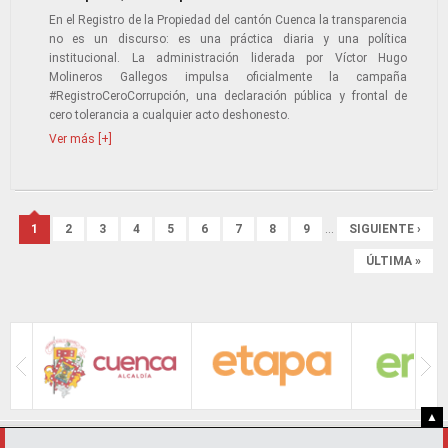
En el Registro de la Propiedad del cantón Cuenca la transparencia
no es un discurso: es una práctica diaria y una política
institucional. La administración liderada por Víctor Hugo
Molineros Gallegos impulsa oficialmente la campaña
#RegistroCeroCorrupción, una declaración pública y frontal de
cero tolerancia a cualquier acto deshonesto.
Ver más [+]
Páginas
1
2
3
4
5
6
7
8
9
…
SIGUIENTE ›
ÚLTIMA »
▲