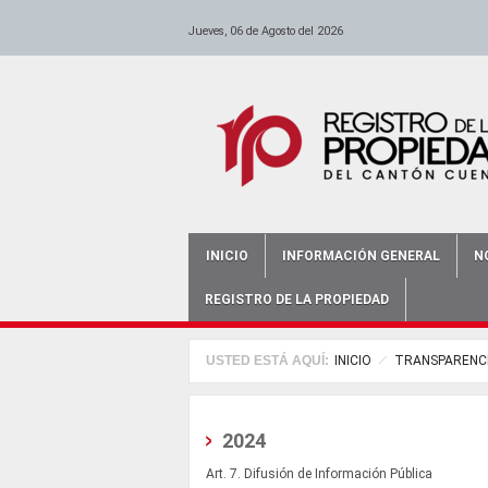
anadolu yakası escort
escort ümraniye
Pasar al contenido principal
-
escort maltepe
-
escort bursa
-
istanbul escort
-
escort bursa
-
-
escort ataşehir
bursa bayan escort
-
escort kadıköy
-
antalya e
Jueves, 06 de Agosto del 2026
INICIO
INFORMACIÓN GENERAL
N
Main menu
REGISTRO DE LA PROPIEDAD
USTED ESTÁ AQUÍ:
INICIO
TRANSPARENC
2024
Art. 7. Difusión de Información Pública