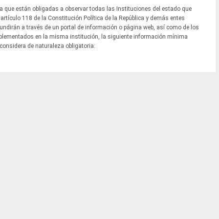
va que están obligadas a observar todas las Instituciones del estado que
 artículo 118 de la Constitución Política de la República y demás entes
ifundirán a través de un portal de información o página web, así como de los
mplementados en la misma institución, la siguiente información mínima
 considera de naturaleza obligatoria: