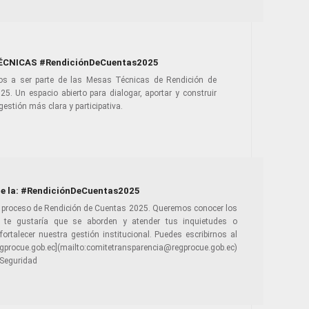
CNICAS #RendiciónDeCuentas2025
os a ser parte de las Mesas Técnicas de Rendición de
5. Un espacio abierto para dialogar, aportar y construir
gestión más clara y participativa.
de la: #RendiciónDeCuentas2025
l proceso de Rendición de Cuentas 2025. Queremos conocer los
te gustaría que se aborden y atender tus inquietudes o
fortalecer nuestra gestión institucional. Puedes escribirnos al
e.gob.ec](mailto:comitetransparencia@regprocue.gob.ec)
Seguridad