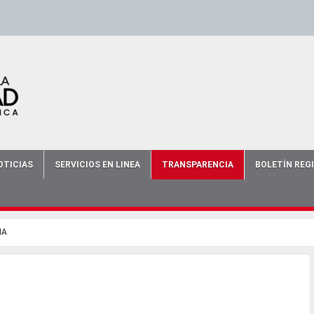
scort
-
-
escort bursa
-
bursa escort
-
OTICIAS
SERVICIOS EN LINEA
TRANSPARENCIA
BOLETÍN REG
IA