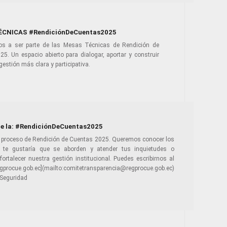
CNICAS #RendiciónDeCuentas2025
os a ser parte de las Mesas Técnicas de Rendición de
5. Un espacio abierto para dialogar, aportar y construir
gestión más clara y participativa.
de la: #RendiciónDeCuentas2025
l proceso de Rendición de Cuentas 2025. Queremos conocer los
te gustaría que se aborden y atender tus inquietudes o
fortalecer nuestra gestión institucional. Puedes escribirnos al
e.gob.ec](mailto:comitetransparencia@regprocue.gob.ec)
Seguridad