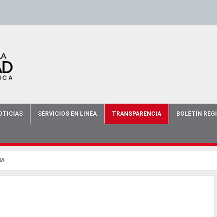
scort
-
-
escort bursa
-
bursa escort
-
OTICIAS
SERVICIOS EN LINEA
TRANSPARENCIA
BOLETÍN REG
IA