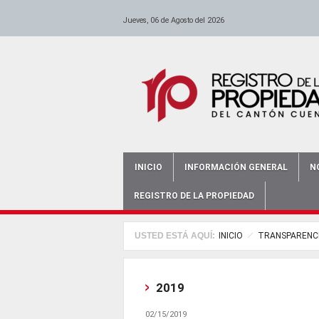
anadolu yakası escort
escort ümraniye
Pasar al contenido principal
-
escort maltepe
-
escort bursa
-
istanbul escort
-
escort bursa
-
-
escort ataşehir
bursa bayan escort
-
escort kadıköy
-
antalya e
Jueves, 06 de Agosto del 2026
INICIO
INFORMACIÓN GENERAL
N
Main menu
REGISTRO DE LA PROPIEDAD
USTED ESTÁ AQUÍ:
INICIO
TRANSPARENC
2019
02/15/2019