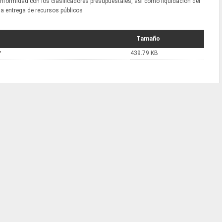
nformidad con los clasificadores presupuestales, así como liquidación del
la entrega de recursos públicos
Tamaño
439.79 KB
f