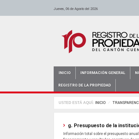
anadolu yakası escort
escort ümraniye
Pasar al contenido principal
-
escort maltepe
-
escort bursa
-
istanbul escort
-
escort bursa
-
-
escort ataşehir
bursa bayan escort
-
escort kadıköy
-
antalya e
Jueves, 06 de Agosto del 2026
INICIO
INFORMACIÓN GENERAL
N
Main menu
REGISTRO DE LA PROPIEDAD
USTED ESTÁ AQUÍ:
INICIO
TRANSPARENC
g. Presupuesto de la instituci
Información total sobre el presupuesto anual