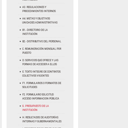
A3. REGULACIONES Y
PROCEDIMIENTOS INTERNOS
A4. METAS Y OBJETIVOS
UNIDADES ADMINISTRATIVAS
B1.- DIRECTORIO DE LA
INSTITUCIÓN
B2.- DISTRIBUTIVO DEL PERSONAL
C. REMUNERACIÓN MENSUAL POR
PUESTO
D. SERVICIOS QUE OFRECE Y LAS
FORMAS DE ACCEDER A ELLOS
E. TEXTO INTEGRO DE CONTRATOS
COLECTIVOS VIGENTES
F1. FORMULARIOS O FORMATOS DE
SOLICITUDES
F2. FORMULARIO SOLICITUD
ACCESO INFORMACION PÚBLICA
G. PRESUPUESTO DE LA
INSTITUCIÓN
H. RESULTADOS DE AUDITORÍAS
INTERNAS Y GUBERNAMENTALES