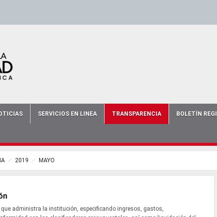
scort
-
-
escort bursa
-
bursa escort
-
OTICIAS
SERVICIOS EN LINEA
TRANSPARENCIA
BOLETÍN REG
IA
2019
MAYO
ón
 que administra la institución, especificando ingresos, gastos,