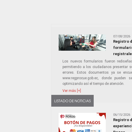
07/08/2026
Registro 
formulario
registrale
Los nuevos formularios fueron rediseña
permitiendo a los ciudadanos presentar s
errores. Estos documentos ya se encuent
www.regprocue.gob.ec, donde pueden se
optimizando así el tiempo de atención.
Ver más [+]
LISTADO DE NOTICIAS
06/15/2026
Registro 
experienci