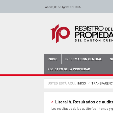
anadolu yakası escort
escort ümraniye
Pasar al contenido principal
-
escort maltepe
-
escort bursa
-
istanbul escort
-
escort bursa
-
-
escort ataşehir
bursa bayan escort
-
escort kadıköy
-
antalya e
Sábado, 08 de Agosto del 2026
INICIO
INFORMACIÓN GENERAL
N
Main menu
REGISTRO DE LA PROPIEDAD
USTED ESTÁ AQUÍ:
INICIO
TRANSPARENC
Literal h. Resultados de audi
Los resultados de las auditorías internas y 