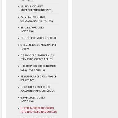
A3. REGULACIONES Y
PROCEDIMIENTOS INTERNOS
A4. METAS Y OBJETIVOS
UNIDADES ADMINISTRATIVAS
B1.- DIRECTORIO DE LA
INSTITUCIÓN
B2.- DISTRIBUTIVO DEL PERSONAL
C. REMUNERACIÓN MENSUAL POR
PUESTO
D. SERVICIOS QUE OFRECE Y LAS
FORMAS DE ACCEDER A ELLOS
E. TEXTO INTEGRO DE CONTRATOS
COLECTIVOS VIGENTES
F1. FORMULARIOS O FORMATOS DE
SOLICITUDES
F2. FORMULARIO SOLICITUD
ACCESO INFORMACION PÚBLICA
G. PRESUPUESTO DE LA
INSTITUCIÓN
H. RESULTADOS DE AUDITORÍAS
INTERNAS Y GUBERNAMENTALES