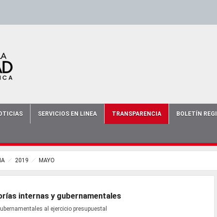
scort
-
-
escort bursa
-
bursa escort
-
OTICIAS
SERVICIOS EN LINEA
TRANSPARENCIA
BOLETÍN REG
IA
2019
MAYO
torías internas y gubernamentales
gubernamentales al ejercicio presupuestal