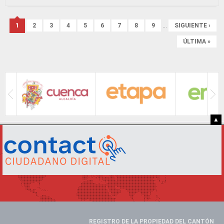
Páginas
1
2
3
4
5
6
7
8
9
…
SIGUIENTE ›
ÚLTIMA »
▲
REGISTRO DE LA PROPIEDAD DEL CANTÓN