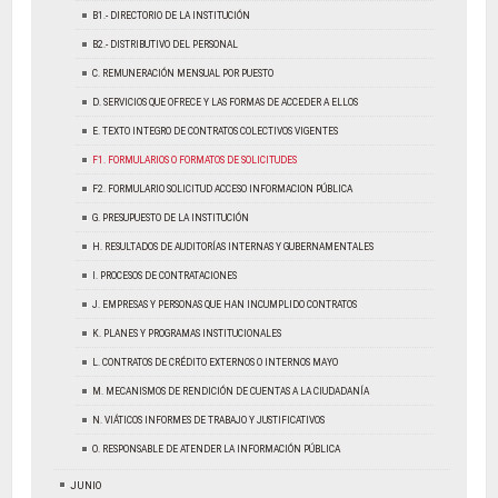
B1.- DIRECTORIO DE LA INSTITUCIÓN
B2.- DISTRIBUTIVO DEL PERSONAL
C. REMUNERACIÓN MENSUAL POR PUESTO
D. SERVICIOS QUE OFRECE Y LAS FORMAS DE ACCEDER A ELLOS
E. TEXTO INTEGRO DE CONTRATOS COLECTIVOS VIGENTES
F1. FORMULARIOS O FORMATOS DE SOLICITUDES
F2. FORMULARIO SOLICITUD ACCESO INFORMACION PÚBLICA
G. PRESUPUESTO DE LA INSTITUCIÓN
H. RESULTADOS DE AUDITORÍAS INTERNAS Y GUBERNAMENTALES
I. PROCESOS DE CONTRATACIONES
J. EMPRESAS Y PERSONAS QUE HAN INCUMPLIDO CONTRATOS
K. PLANES Y PROGRAMAS INSTITUCIONALES
L. CONTRATOS DE CRÉDITO EXTERNOS O INTERNOS MAYO
M. MECANISMOS DE RENDICIÓN DE CUENTAS A LA CIUDADANÍA
N. VIÁTICOS INFORMES DE TRABAJO Y JUSTIFICATIVOS
O. RESPONSABLE DE ATENDER LA INFORMACIÓN PÚBLICA
JUNIO