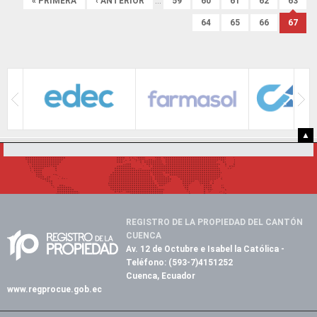
« PRIMERA
‹ ANTERIOR
…
59
60
61
62
63
64
65
66
67
▲
REGISTRO DE LA PROPIEDAD DEL CANTÓN
CUENCA
Av. 12 de Octubre e Isabel la Católica
-
Teléfono:
(593-7)4151252
Cuenca, Ecuador
www.regprocue.gob.ec