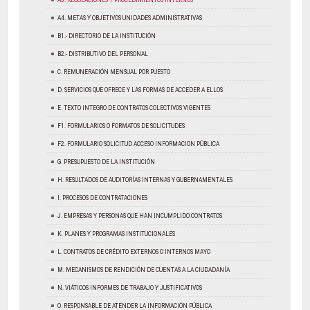
A3. REGULACIONES Y PROCEDIMIENTOS INTERNOS
A4. METAS Y OBJETIVOS UNIDADES ADMINISTRATIVAS
B1.- DIRECTORIO DE LA INSTITUCIÓN
B2.- DISTRIBUTIVO DEL PERSONAL
C. REMUNERACIÓN MENSUAL POR PUESTO
D. SERVICIOS QUE OFRECE Y LAS FORMAS DE ACCEDER A ELLOS
E. TEXTO INTEGRO DE CONTRATOS COLECTIVOS VIGENTES
F1. FORMULARIOS O FORMATOS DE SOLICITUDES
F2. FORMULARIO SOLICITUD ACCESO INFORMACION PÚBLICA
G. PRESUPUESTO DE LA INSTITUCIÓN
H. RESULTADOS DE AUDITORÍAS INTERNAS Y GUBERNAMENTALES
I. PROCESOS DE CONTRATACIONES
J. EMPRESAS Y PERSONAS QUE HAN INCUMPLIDO CONTRATOS
K. PLANES Y PROGRAMAS INSTITUCIONALES
L. CONTRATOS DE CRÉDITO EXTERNOS O INTERNOS MAYO
M. MECANISMOS DE RENDICIÓN DE CUENTAS A LA CIUDADANÍA
N. VIÁTICOS INFORMES DE TRABAJO Y JUSTIFICATIVOS
O. RESPONSABLE DE ATENDER LA INFORMACIÓN PÚBLICA