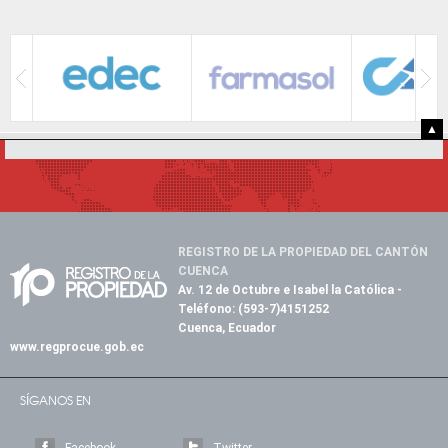
▲
REGISTRO DE LA PROPIEDAD DEL CANTÓN
CUENCA
Av. 12 de Octubre e Isabel la Católica
-
Teléfono:
(593-7)4151252
Cuenca, Ecuador
www.regprocue.gob.ec
SÍGANOS EN
Facebook
Twitter