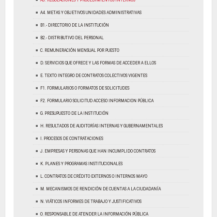
A3. REGULACIONES Y PROCEDIMIENTOS INTERNOS
A4. METAS Y OBJETIVOS UNIDADES ADMINISTRATIVAS
B1.- DIRECTORIO DE LA INSTITUCIÓN
B2.- DISTRIBUTIVO DEL PERSONAL
C. REMUNERACIÓN MENSUAL POR PUESTO
D. SERVICIOS QUE OFRECE Y LAS FORMAS DE ACCEDER A ELLOS
E. TEXTO INTEGRO DE CONTRATOS COLECTIVOS VIGENTES
F1. FORMULARIOS O FORMATOS DE SOLICITUDES
F2. FORMULARIO SOLICITUD ACCESO INFORMACION PÚBLICA
G. PRESUPUESTO DE LA INSTITUCIÓN
H. RESULTADOS DE AUDITORÍAS INTERNAS Y GUBERNAMENTALES
I. PROCESOS DE CONTRATACIONES
J. EMPRESAS Y PERSONAS QUE HAN INCUMPLIDO CONTRATOS
K. PLANES Y PROGRAMAS INSTITUCIONALES
L. CONTRATOS DE CRÉDITO EXTERNOS O INTERNOS MAYO
M. MECANISMOS DE RENDICIÓN DE CUENTAS A LA CIUDADANÍA
N. VIÁTICOS INFORMES DE TRABAJO Y JUSTIFICATIVOS
O. RESPONSABLE DE ATENDER LA INFORMACIÓN PÚBLICA