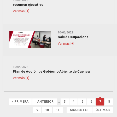
10/07/2022
resumen ejecutivo
Ver más [+]
10/06/2022
Salud Ocupacional
Ver más [+]
10/04/2022
Plan de Acción de Gobierno Abierto de Cuenca
Ver más [+]
Páginas
« PRIMERA
‹ ANTERIOR
…
3
4
5
6
7
8
9
10
11
…
SIGUIENTE ›
ÚLTIMA »