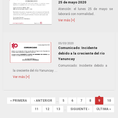
25 de mayo 2020
Atención: el lunes 25 de mayo se
laborará con normalidad..
Ver más [+]
05/03/2020
Comunicado: Incidente
debido a la creciente del río
Yanuncay
Comunicado: Incidente debido a
la creciente del río Yanuncay ....
Ver más [+]
Páginas
« PRIMERA
‹ ANTERIOR
…
5
6
7
8
9
10
11
12
13
…
SIGUIENTE ›
ÚLTIMA »