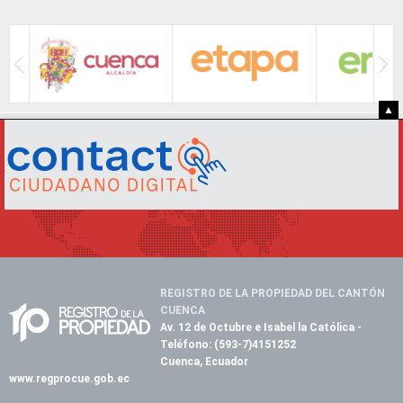
▲
REGISTRO DE LA PROPIEDAD DEL CANTÓN
CUENCA
Av. 12 de Octubre e Isabel la Católica
-
Teléfono:
(593-7)4151252
Cuenca, Ecuador
www.regprocue.gob.ec