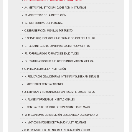
A3. REGULACIONES Y PROCEDIMIENTOS INTERNOS
A4. METAS Y OBJETIVOS UNIDADES ADMINISTRATIVAS
B1.- DIRECTORIO DE LA INSTITUCIÓN
B2.- DISTRIBUTIVO DEL PERSONAL
C. REMUNERACIÓN MENSUAL POR PUESTO
D. SERVICIOS QUE OFRECE Y LAS FORMAS DE ACCEDER A ELLOS
E. TEXTO INTEGRO DE CONTRATOS COLECTIVOS VIGENTES
F1. FORMULARIOS O FORMATOS DE SOLICITUDES
F2. FORMULARIO SOLICITUD ACCESO INFORMACION PÚBLICA
G. PRESUPUESTO DE LA INSTITUCIÓN
H. RESULTADOS DE AUDITORÍAS INTERNAS Y GUBERNAMENTALES
I. PROCESOS DE CONTRATACIONES
J. EMPRESAS Y PERSONAS QUE HAN INCUMPLIDO CONTRATOS
K. PLANES Y PROGRAMAS INSTITUCIONALES
L. CONTRATOS DE CRÉDITO EXTERNOS O INTERNOS MAYO
M. MECANISMOS DE RENDICIÓN DE CUENTAS A LA CIUDADANÍA
N. VIÁTICOS INFORMES DE TRABAJO Y JUSTIFICATIVOS
O. RESPONSABLE DE ATENDER LA INFORMACIÓN PÚBLICA