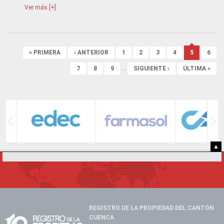
Ver más [+]
Páginas
« PRIMERA
‹ ANTERIOR
1
2
3
4
5
6
7
8
9
…
SIGUIENTE ›
ÚLTIMA »
▲
REGISTRO DE LA PROPIEDAD DEL CANTÓN
CUENCA