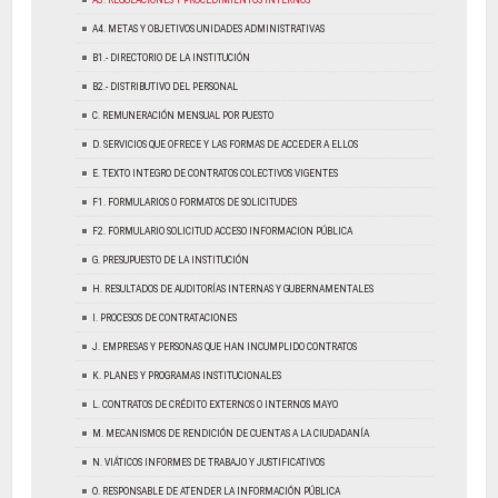
A3. REGULACIONES Y PROCEDIMIENTOS INTERNOS
A4. METAS Y OBJETIVOS UNIDADES ADMINISTRATIVAS
B1.- DIRECTORIO DE LA INSTITUCIÓN
B2.- DISTRIBUTIVO DEL PERSONAL
C. REMUNERACIÓN MENSUAL POR PUESTO
D. SERVICIOS QUE OFRECE Y LAS FORMAS DE ACCEDER A ELLOS
E. TEXTO INTEGRO DE CONTRATOS COLECTIVOS VIGENTES
F1. FORMULARIOS O FORMATOS DE SOLICITUDES
F2. FORMULARIO SOLICITUD ACCESO INFORMACION PÚBLICA
G. PRESUPUESTO DE LA INSTITUCIÓN
H. RESULTADOS DE AUDITORÍAS INTERNAS Y GUBERNAMENTALES
I. PROCESOS DE CONTRATACIONES
J. EMPRESAS Y PERSONAS QUE HAN INCUMPLIDO CONTRATOS
K. PLANES Y PROGRAMAS INSTITUCIONALES
L. CONTRATOS DE CRÉDITO EXTERNOS O INTERNOS MAYO
M. MECANISMOS DE RENDICIÓN DE CUENTAS A LA CIUDADANÍA
N. VIÁTICOS INFORMES DE TRABAJO Y JUSTIFICATIVOS
O. RESPONSABLE DE ATENDER LA INFORMACIÓN PÚBLICA