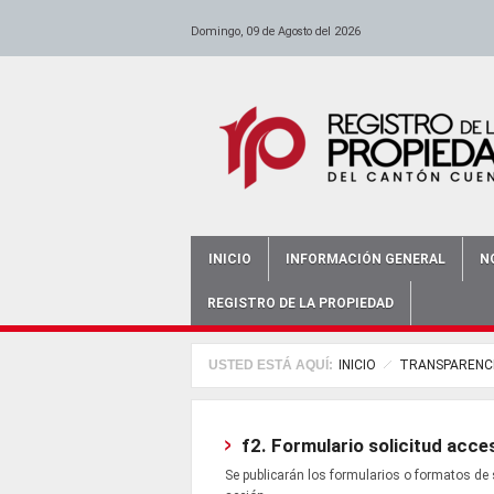
anadolu yakası escort
escort ümraniye
Pasar al contenido principal
-
escort maltepe
-
escort bursa
-
istanbul escort
-
escort bursa
-
-
escort ataşehir
bursa bayan escort
-
escort kadıköy
-
antalya e
Domingo, 09 de Agosto del 2026
INICIO
INFORMACIÓN GENERAL
N
Main menu
REGISTRO DE LA PROPIEDAD
USTED ESTÁ AQUÍ:
INICIO
TRANSPARENC
f2. Formulario solicitud acce
Se publicarán los formularios o formatos de 