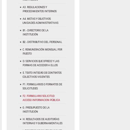
A3. REGULACIONES Y
PROCEDIMIENTOS INTERNOS
A4. METAS Y OBJETIVOS
UNIDADES ADMINISTRATIVAS
B1.- DIRECTORIO DE LA
INSTITUCIÓN
B2.- DISTRIBUTIVO DEL PERSONAL
C. REMUNERACIÓN MENSUAL POR
PUESTO
D. SERVICIOS QUE OFRECE Y LAS
FORMAS DE ACCEDER A ELLOS
E. TEXTO INTEGRO DE CONTRATOS
COLECTIVOS VIGENTES
F1. FORMULARIOS O FORMATOS DE
SOLICITUDES
F2. FORMULARIO SOLICITUD
ACCESO INFORMACION PÚBLICA
G. PRESUPUESTO DE LA
INSTITUCIÓN
H. RESULTADOS DE AUDITORÍAS
INTERNAS Y GUBERNAMENTALES