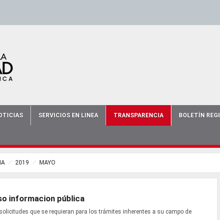
scort
-
-
escort bursa
-
bursa escort
-
OTICIAS
SERVICIOS EN LINEA
TRANSPARENCIA
BOLETÍN REG
IA
2019
MAYO
so informacion pública
solicitudes que se requieran para los trámites inherentes a su campo de