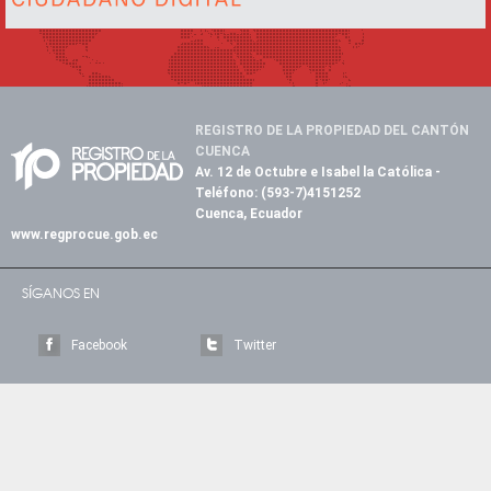
REGISTRO DE LA PROPIEDAD DEL CANTÓN
CUENCA
Av. 12 de Octubre e Isabel la Católica
-
Teléfono:
(593-7)4151252
Cuenca, Ecuador
www.regprocue.gob.ec
SÍGANOS EN
Facebook
Twitter