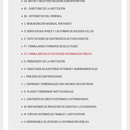
A4. METAS Y OBJETIVOS UNIDADES ADMINISTRATIVAS
B1.- DIRECTORIO DE LA INSTITUCIÓN
B2.- DISTRIBUTIVO DEL PERSONAL
C. REMUNERACIÓN MENSUAL POR PUESTO
D. SERVICIOS QUE OFRECE Y LAS FORMAS DE ACCEDER A ELLOS
E. TEXTO INTEGRO DE CONTRATOS COLECTIVOS VIGENTES
F1. FORMULARIOS O FORMATOS DE SOLICITUDES
F2. FORMULARIO SOLICITUD ACCESO INFORMACION PÚBLICA
G. PRESUPUESTO DE LA INSTITUCIÓN
H. RESULTADOS DE AUDITORÍAS INTERNAS Y GUBERNAMENTALES
I. PROCESOS DE CONTRATACIONES
J. EMPRESAS Y PERSONAS QUE HAN INCUMPLIDO CONTRATOS
K. PLANES Y PROGRAMAS INSTITUCIONALES
L. CONTRATOS DE CRÉDITO EXTERNOS O INTERNOS MAYO
M. MECANISMOS DE RENDICIÓN DE CUENTAS A LA CIUDADANÍA
N. VIÁTICOS INFORMES DE TRABAJO Y JUSTIFICATIVOS
O. RESPONSABLE DE ATENDER LA INFORMACIÓN PÚBLICA