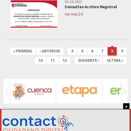
03/24/2022
Consultas Archivo Registral
Ver más [+]
Páginas
« PRIMERA
‹ ANTERIOR
…
4
5
6
7
8
9
10
11
12
…
SIGUIENTE ›
ÚLTIMA »
▲