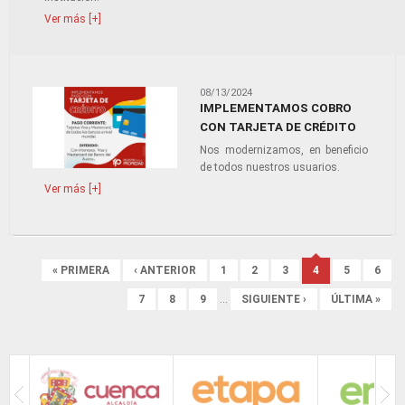
Ver más [+]
08/13/2024
IMPLEMENTAMOS COBRO
CON TARJETA DE CRÉDITO
Nos modernizamos, en beneficio
de todos nuestros usuarios.
Ver más [+]
Páginas
« PRIMERA
‹ ANTERIOR
1
2
3
4
5
6
7
8
9
…
SIGUIENTE ›
ÚLTIMA »