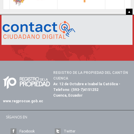
▲
REGISTRO DE LA PROPIEDAD DEL CANTÓN
CUENCA
Av. 12 de Octubre e Isabel la Católica
-
Teléfono:
(593-7)4151252
Cuenca, Ecuador
www.regprocue.gob.ec
SÍGANOS EN
Facebook
Twitter