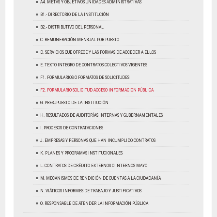
A4. METAS Y OBJETIVOS UNIDADES ADMINISTRATIVAS
B1.- DIRECTORIO DE LA INSTITUCIÓN
B2.- DISTRIBUTIVO DEL PERSONAL
C. REMUNERACIÓN MENSUAL POR PUESTO
D. SERVICIOS QUE OFRECE Y LAS FORMAS DE ACCEDER A ELLOS
E. TEXTO INTEGRO DE CONTRATOS COLECTIVOS VIGENTES
F1. FORMULARIOS O FORMATOS DE SOLICITUDES
F2. FORMULARIO SOLICITUD ACCESO INFORMACION PÚBLICA
G. PRESUPUESTO DE LA INSTITUCIÓN
H. RESULTADOS DE AUDITORÍAS INTERNAS Y GUBERNAMENTALES
I. PROCESOS DE CONTRATACIONES
J. EMPRESAS Y PERSONAS QUE HAN INCUMPLIDO CONTRATOS
K. PLANES Y PROGRAMAS INSTITUCIONALES
L. CONTRATOS DE CRÉDITO EXTERNOS O INTERNOS MAYO
M. MECANISMOS DE RENDICIÓN DE CUENTAS A LA CIUDADANÍA
N. VIÁTICOS INFORMES DE TRABAJO Y JUSTIFICATIVOS
O. RESPONSABLE DE ATENDER LA INFORMACIÓN PÚBLICA