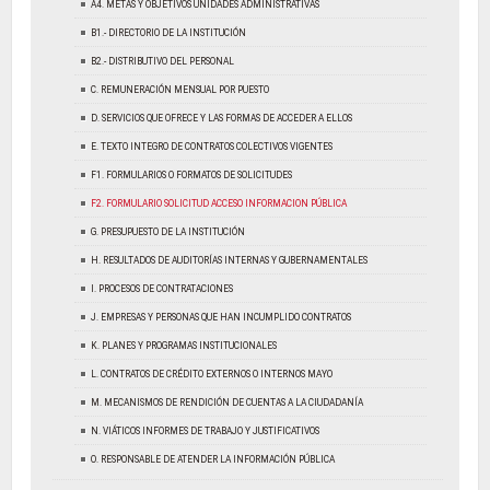
A4. METAS Y OBJETIVOS UNIDADES ADMINISTRATIVAS
B1.- DIRECTORIO DE LA INSTITUCIÓN
B2.- DISTRIBUTIVO DEL PERSONAL
C. REMUNERACIÓN MENSUAL POR PUESTO
D. SERVICIOS QUE OFRECE Y LAS FORMAS DE ACCEDER A ELLOS
E. TEXTO INTEGRO DE CONTRATOS COLECTIVOS VIGENTES
F1. FORMULARIOS O FORMATOS DE SOLICITUDES
F2. FORMULARIO SOLICITUD ACCESO INFORMACION PÚBLICA
G. PRESUPUESTO DE LA INSTITUCIÓN
H. RESULTADOS DE AUDITORÍAS INTERNAS Y GUBERNAMENTALES
I. PROCESOS DE CONTRATACIONES
J. EMPRESAS Y PERSONAS QUE HAN INCUMPLIDO CONTRATOS
K. PLANES Y PROGRAMAS INSTITUCIONALES
L. CONTRATOS DE CRÉDITO EXTERNOS O INTERNOS MAYO
M. MECANISMOS DE RENDICIÓN DE CUENTAS A LA CIUDADANÍA
N. VIÁTICOS INFORMES DE TRABAJO Y JUSTIFICATIVOS
O. RESPONSABLE DE ATENDER LA INFORMACIÓN PÚBLICA