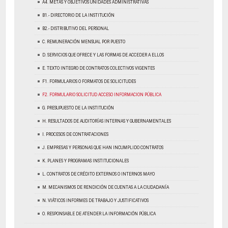
A4. METAS Y OBJETIVOS UNIDADES ADMINISTRATIVAS
B1.- DIRECTORIO DE LA INSTITUCIÓN
B2.- DISTRIBUTIVO DEL PERSONAL
C. REMUNERACIÓN MENSUAL POR PUESTO
D. SERVICIOS QUE OFRECE Y LAS FORMAS DE ACCEDER A ELLOS
E. TEXTO INTEGRO DE CONTRATOS COLECTIVOS VIGENTES
F1. FORMULARIOS O FORMATOS DE SOLICITUDES
F2. FORMULARIO SOLICITUD ACCESO INFORMACION PÚBLICA
G. PRESUPUESTO DE LA INSTITUCIÓN
H. RESULTADOS DE AUDITORÍAS INTERNAS Y GUBERNAMENTALES
I. PROCESOS DE CONTRATACIONES
J. EMPRESAS Y PERSONAS QUE HAN INCUMPLIDO CONTRATOS
K. PLANES Y PROGRAMAS INSTITUCIONALES
L. CONTRATOS DE CRÉDITO EXTERNOS O INTERNOS MAYO
M. MECANISMOS DE RENDICIÓN DE CUENTAS A LA CIUDADANÍA
N. VIÁTICOS INFORMES DE TRABAJO Y JUSTIFICATIVOS
O. RESPONSABLE DE ATENDER LA INFORMACIÓN PÚBLICA