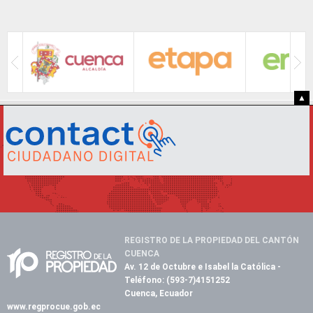
▲
REGISTRO DE LA PROPIEDAD DEL CANTÓN
CUENCA
Av. 12 de Octubre e Isabel la Católica
-
Teléfono:
(593-7)4151252
Cuenca, Ecuador
www.regprocue.gob.ec